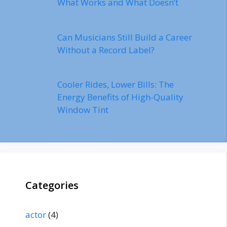
What Works and What Doesn’t
Can Musicians Still Build a Career
Without a Record Label?
Cooler Rides, Lower Bills: The
Energy Benefits of High-Quality
Window Tint
Categories
actor
(4)