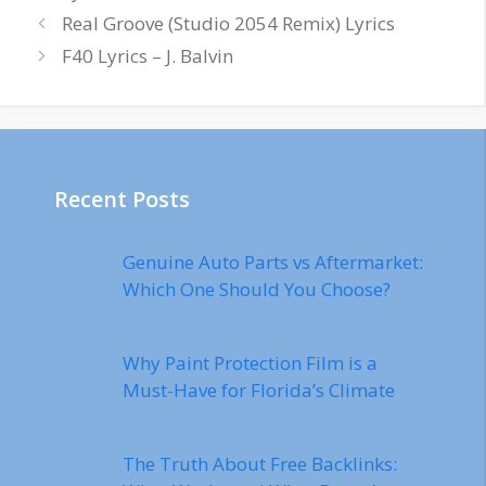
Real Groove (Studio 2054 Remix) Lyrics
F40 Lyrics – J. Balvin
Recent Posts
Genuine Auto Parts vs Aftermarket:
Which One Should You Choose?
Why Paint Protection Film is a
Must-Have for Florida’s Climate
The Truth About Free Backlinks: